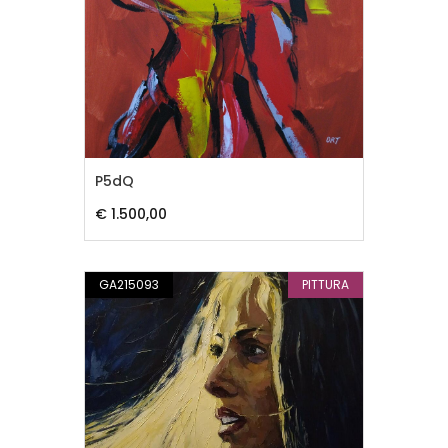
P5dQ
€ 1.500,00
GA215093
PITTURA