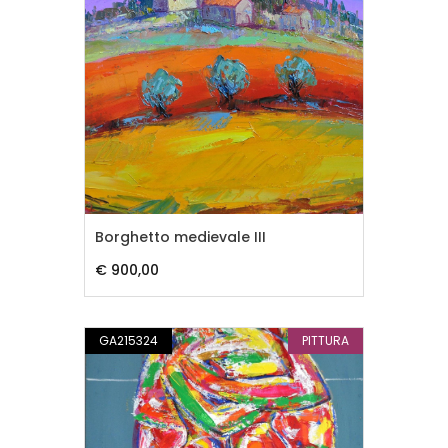
Borghetto medievale III
€ 900,00
GA215324
PITTURA