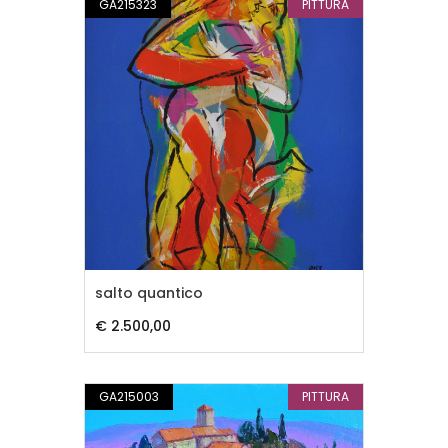
GA215323
PITTURA
salto quantico
€ 2.500,00
GA215003
PITTURA