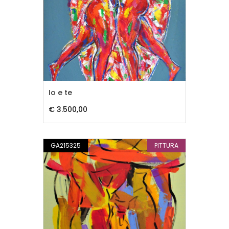
Io e te
€ 3.500,00
GA215325
PITTURA