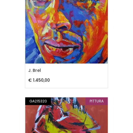
J. Brel
€ 1.450,00
GA215320
PITTURA