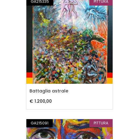
GA215335
PITTURA
Battaglia astrale
€ 1.200,00
GA215091
PITTURA