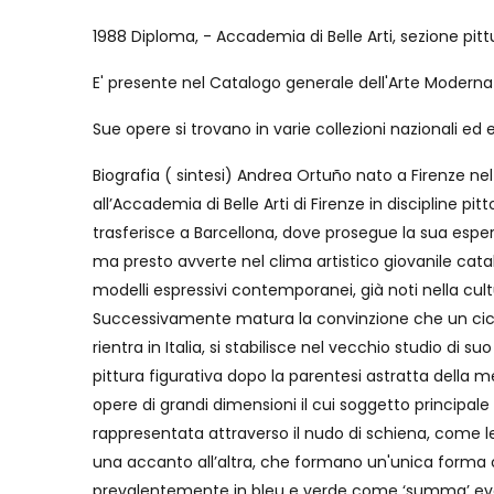
1988 Diploma, - Accademia di Belle Arti, sezione pitt
E' presente nel Catalogo generale dell'Arte Moderna
Sue opere si trovano in varie collezioni nazionali ed 
Biografia ( sintesi) Andrea Ortuño nato a Firenze nel
all’Accademia di Belle Arti di Firenze in discipline pit
trasferisce a Barcellona, dove prosegue la sua esperi
ma presto avverte nel clima artistico giovanile cata
modelli espressivi contemporanei, già noti nella cult
Successivamente matura la convinzione che un ciclo 
rientra in Italia, si stabilisce nel vecchio studio di s
pittura figurativa dopo la parentesi astratta della 
opere di grandi dimensioni il cui soggetto principale
rappresentata attraverso il nudo di schiena, come 
una accanto all’altra, che formano un'unica forma c
prevalentemente in bleu e verde come ‘summa’ evo