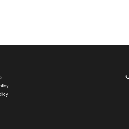
o
olicy
licy