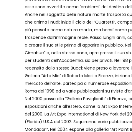
esse sono avvertite come ‘emblemi’ del destino de
Anche nel soggetto delle nature morte trasporta qu
che anima i nudi; inizia il ciclo dei “Quartetti’, comp
più pensate come natura morta, ma bensì come pu
trascende dall’immagine reale. Passa lunghi anni, com
a creare il suo stile prima di apparire in pubblico. Nel
Cimabue” e, nello stesso anno, apre presso il suo stu
per studenti dell’Accademia, sia per privati. Nel ’98 
recensito dallo stesso Bucci; viene preso a lavorare i
Galleria “Arte Mia” di Roberto Masi a Firenze, iniziano
mercato dell’arte, partecipa a numerose esposizioni in
Roma del 1998 ed a varie pubblicazioni su riviste d’ar
Nel 2000 passa alla “Galleria Paviglianiti” di Firenze, 
esposizioni anche all’estero, come la Art Expo Intern
del 2000. La Art Expo International di New York del 20
(Florida) U.S.A del 2002. Seguiranno varie pubblicazi
Mondadori”. Nel 2004 espone alla galleria “Art Point B