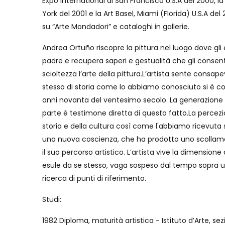
Expo International di San Francisco U.S.A del 2000, la
York del 2001 e la Art Basel, Miami (Florida) U.S.A de
su “Arte Mondadori” e cataloghi in gallerie.
Andrea Ortuño riscopre la pittura nel luogo dove gl
padre e recupera saperi e gestualità che gli conse
scioltezza l’arte della pittura.L’artista sente consa
stesso di storia come lo abbiamo conosciuto si è con
anni novanta del ventesimo secolo. La generazione ar
parte è testimone diretta di questo fatto.La percezi
storia e della cultura così come l'abbiamo ricevuta si
una nuova coscienza, che ha prodotto uno scollame
il suo percorso artistico. L’artista vive la dimension
esule da se stesso, vaga sospeso dal tempo sopra u
ricerca di punti di riferimento.
Studi:
1982 Diploma, maturità artistica - Istituto d’Arte, se