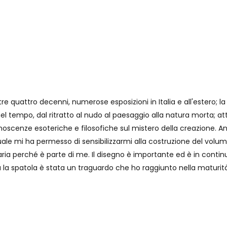
re quattro decenni, numerose esposizioni in Italia e all'estero; la
nel tempo, dal ritratto al nudo al paesaggio alla natura morta; a
conoscenze esoteriche e filosofiche sul mistero della creazione. A
a quale mi ha permesso di sensibilizzarmi alla costruzione del vol
aria perché è parte di me. Il disegno è importante ed è in conti
 la spatola è stata un traguardo che ho raggiunto nella maturit