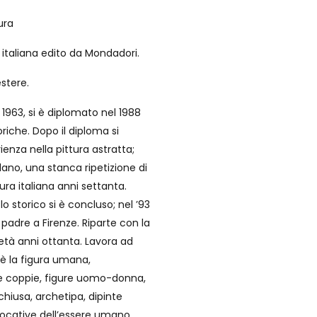
ura
 italiana edito da Mondadori.
estere.
 1963, si è diplomato nel 1988
toriche. Dopo il diploma si
enza nella pittura astratta;
lano, una stanca ripetizione di
ura italiana anni settanta.
storico si è concluso; nel ’93
uo padre a Firenze. Riparte con la
metà anni ottanta. Lavora ad
 è la figura umana,
le coppie, figure uomo-donna,
hiusa, archetipa, dipinte
cative dell’essere umano,