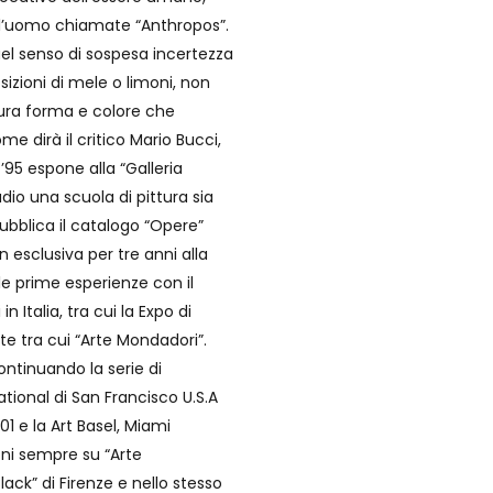
ll’uomo chiamate “Anthropos”.
el senso di sospesa incertezza
osizioni di mele o limoni, non
ra forma e colore che
e dirà il critico Mario Bucci,
 ’95 espone alla “Galleria
dio una scuola di pittura sia
pubblica il catalogo “Opere”
n esclusiva per tre anni alla
 le prime esperienze con il
 Italia, tra cui la Expo di
te tra cui “Arte Mondadori”.
continuando la serie di
ational di San Francisco U.S.A
01 e la Art Basel, Miami
oni sempre su “Arte
lack” di Firenze e nello stesso