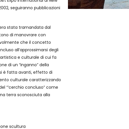
 Art Expo International di New
l 2002, seguiranno pubblicazioni
i era stata tramandata dal
ntono di manovrare con
pevolmente che il concetto
cluso all’approssimarsi degli
tistica e culturale di cui fa
one di un “inganno” della
 è fatta avanti, effetto di
nto culturale caratterizzando
e del ‘”cerchio concluso” come
na terra sconosciuta alla
zione scultura