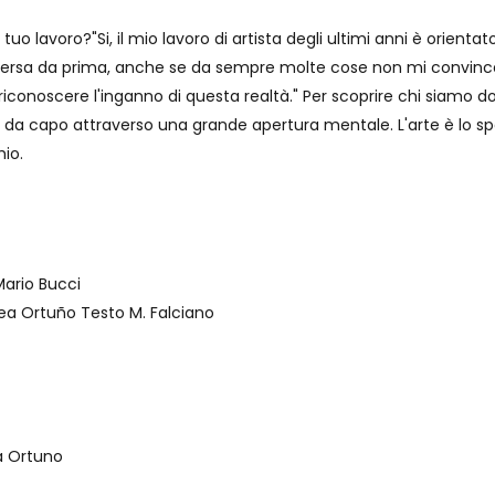
o lavoro?"Si, il mio lavoro di artista degli ultimi anni è orientato
iversa da prima, anche se da sempre molte cose non mi convincev
r riconoscere l'inganno di questa realtà." Per scoprire chi siamo
re da capo attraverso una grande apertura mentale. L'arte è lo s
io.
Mario Bucci
rea Ortuño Testo M. Falciano
a Ortuno