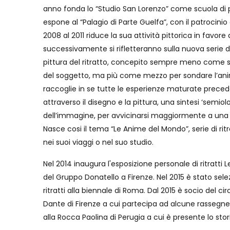
anno fonda lo “Studio San Lorenzo” come scuola di 
espone al “Palagio di Parte Guelfa”, con il patrocini
2008 al 2011 riduce la sua attività pittorica in favore 
successivamente si rifletteranno sulla nuova serie di 
pittura del ritratto, concepito sempre meno come 
del soggetto, ma più come mezzo per sondare l’ani
raccoglie in se tutte le esperienze maturate prec
attraverso il disegno e la pittura, una sintesi ‘semi
dell’immagine, per avvicinarsi maggiormente a una
Nasce cosi il tema “Le Anime del Mondo”, serie di ritr
nei suoi viaggi o nel suo studio.
Nel 2014 inaugura l'esposizione personale di ritratti 
del Gruppo Donatello a Firenze. Nel 2015 è stato sel
ritratti alla biennale di Roma. Dal 2015 è socio del circ
Dante di Firenze a cui partecipa ad alcune rassegne
alla Rocca Paolina di Perugia a cui è presente lo stori