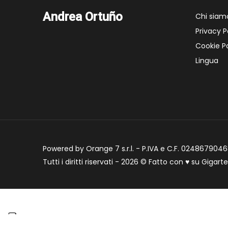
Andrea Ortuño
Chi siam
Privacy P
Cookie Po
Lingua
Powered by Orange 7 s.r.l. - P.IVA e C.F. 02486790468
Tutti i diritti riservati - 2026 © Fatto con
♥
su
Gigart