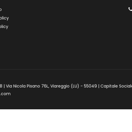
o
olicy
licy
 | Via Nicola Pisano 76L, Viareggio (LU) - 55049 | Capitale Social
e.com