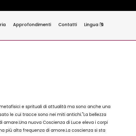
ria
Approfondimenti
Contatti
Lingua
etafisici e sprituali di attualità ma sono anche una
to le cui tracce sono nei miti antichi."La bellezza
tà di amare.Una nuova Coscienza di Luce eleva i corpi
 una più alta frequenza di amore.La coscienza si sta