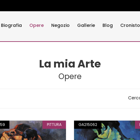
Biografia
Opere
Negozio
Gallerie
Blog
Cronisto
La mia Arte
Opere
Cerc
059
PITTURA
GA215062