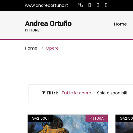
www.andreaortuno.it
Andrea Ortuño
Home
PITTORE
Home
Opere
Filtri:
Tutte le opere
Solo disponibili
GA215061
PITTURA
GA215