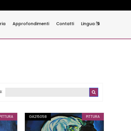
ria
Approfondimenti
Contatti
Lingua
a:
PITTURA
GA215058
PITTURA