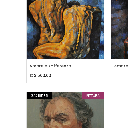
Amore e sofferenza II
Amore 
€ 3.500,00
GA216585
PITTURA