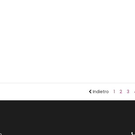
Indietro
1
2
3
o