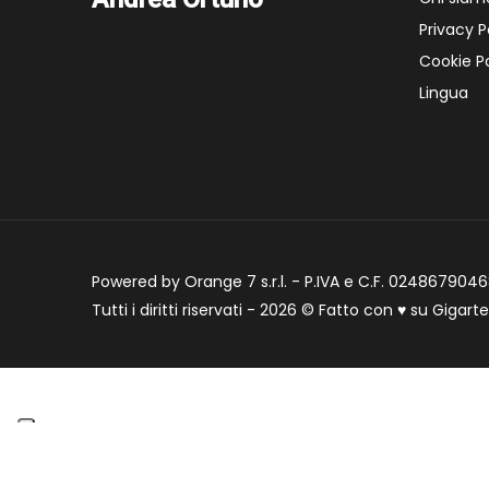
Privacy P
Cookie Po
Lingua
Powered by Orange 7 s.r.l. - P.IVA e C.F. 02486790468
Tutti i diritti riservati - 2026 © Fatto con
♥
su
Gigart