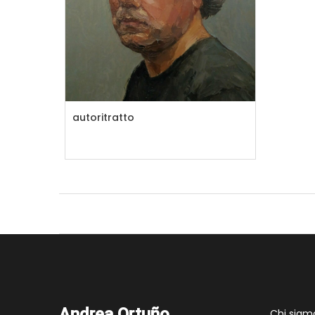
autoritratto
Andrea Ortuño
Chi siam