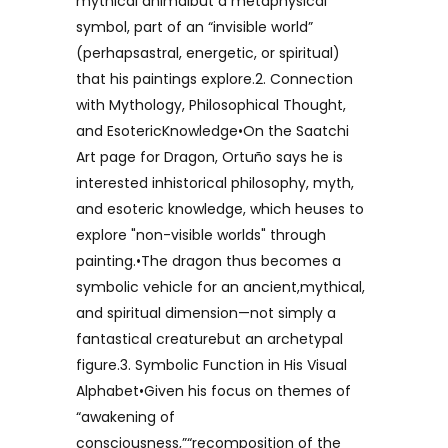
mythical animalbut a metaphysical
symbol, part of an “invisible world”
(perhapsastral, energetic, or spiritual)
that his paintings explore.2. Connection
with Mythology, Philosophical Thought,
and EsotericKnowledge•On the Saatchi
Art page for Dragon, Ortuño says he is
interested inhistorical philosophy, myth,
and esoteric knowledge, which heuses to
explore "non-visible worlds" through
painting.•The dragon thus becomes a
symbolic vehicle for an ancient,mythical,
and spiritual dimension—not simply a
fantastical creaturebut an archetypal
figure.3. Symbolic Function in His Visual
Alphabet•Given his focus on themes of
“awakening of
consciousness,”“recomposition of the