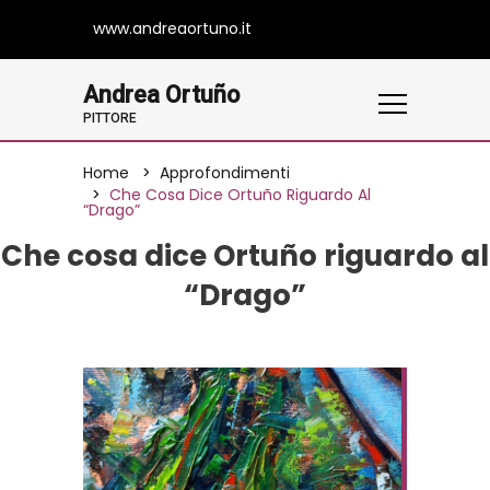
www.andreaortuno.it
Andrea Ortuño
PITTORE
Home
Approfondimenti
Che Cosa Dice Ortuño Riguardo Al
“Drago”
Che cosa dice Ortuño riguardo al
“Drago”