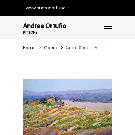
www.andreaortuno.it
Andrea Ortuño
PITTORE
Home
Opere
Crete Senesi IV