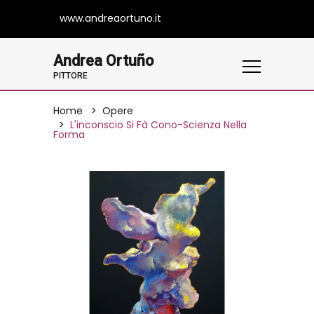
www.andreaortuno.it
Andrea Ortuño
PITTORE
Home
Opere
L'inconscio Si Fà Cono-Scienza Nella
Forma