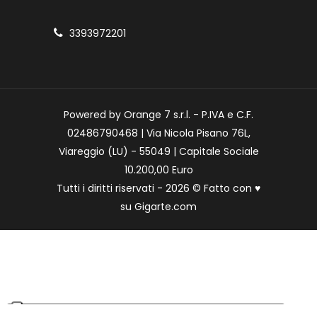
3393972201
Powered by Orange 7 s.r.l. - P.IVA e C.F.
02486790468 | Via Nicola Pisano 76L,
Viareggio (LU) - 55049 | Capitale Sociale
10.200,00 Euro
Tutti i diritti riservati - 2026 © Fatto con
♥
su
Gigarte.com
Le tue preferenze relative alla privacy