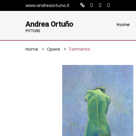
www.andreaortuno.it
Andrea Ortuño
Home
PITTORE
Home
Opere
Tormento