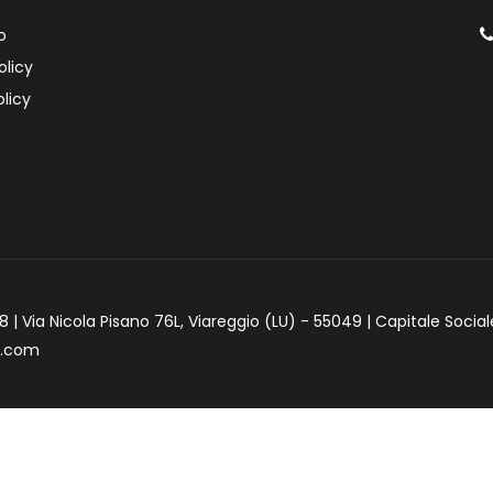
o
olicy
licy
 | Via Nicola Pisano 76L, Viareggio (LU) - 55049 | Capitale Social
e.com