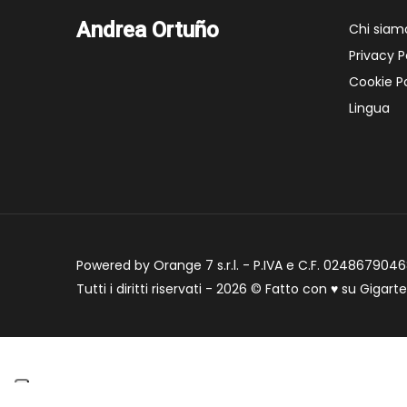
Andrea Ortuño
Chi siam
Privacy P
Cookie Po
Lingua
Powered by Orange 7 s.r.l. - P.IVA e C.F. 02486790468
Tutti i diritti riservati - 2026 © Fatto con
♥
su
Gigart