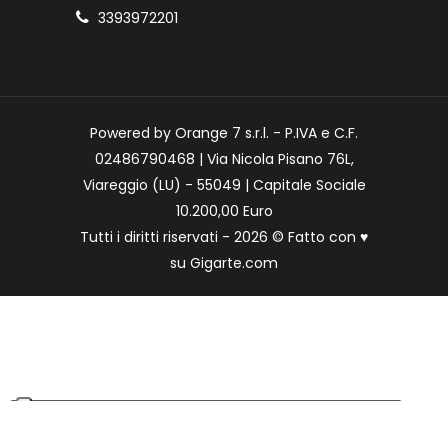
3393972201
Powered by Orange 7 s.r.l. - P.IVA e C.F.
02486790468 | Via Nicola Pisano 76L,
Viareggio (LU) - 55049 | Capitale Sociale
10.200,00 Euro
Tutti i diritti riservati - 2026 © Fatto con
♥
su
Gigarte.com
Le tue preferenze relative alla privacy