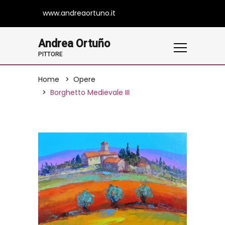
www.andreaortuno.it
Andrea Ortuño
PITTORE
Home
Opere
Borghetto Medievale III