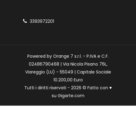
3393972201
Powered by Orange 7 s.r.l. - P.IVA e C.F.
02486790468 | Via Nicola Pisano 76L,
Viareggio (LU) - 55049 | Capitale Sociale
10.200,00 Euro
Tutti i diritti riservati - 2026 © Fatto con
♥
su
Gigarte.com