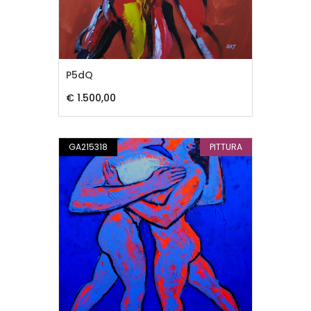
P5dQ
€ 1.500,00
GA215318
PITTURA