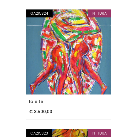
GA215324
PITTURA
Io e te
€ 3.500,00
GA215323
PITTURA