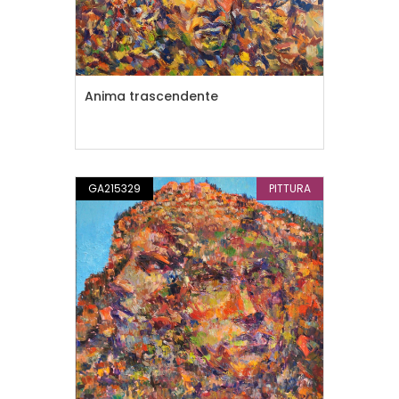
Anima trascendente
GA215329
PITTURA