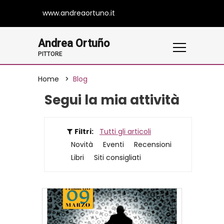
www.andreaortuno.it
Andrea Ortuño
PITTORE
Home
Blog
Segui la mia attività
Filtri:
Tutti gli articoli
Novità
Eventi
Recensioni
Libri
Siti consigliati